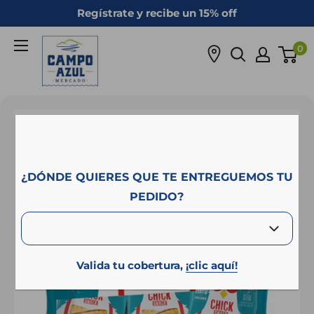
Ir
Regístrate y recibe un 15% off
directamente
Campo
al
0
Azul
contenido
¿DÓNDE QUIERES QUE TE ENTREGUEMOS TU
PEDIDO?
Valida tu cobertura,
¡clic aquí!