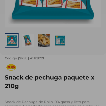
Codigo (SKU: )
41128721
Snack de pechuga paquete x
210g
Snack de Pechuga de Pollo, 0% grasa y listo para