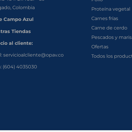
gado, Colombia
Proteína vegetal
Carnes frías
e Campo Azul
Carne de cerdo
tras Tiendas
Pescados y mari
cio al cliente:
Ofertas
l:
servicioalcliente@opav.co
Todos los produc
a:
(604) 4035030