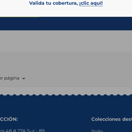
Valida tu cobertura,
¡clic aquí!
or página
CCIÓN:
Colecciones des
ra 48 # 27A Sur - 89
Pollo