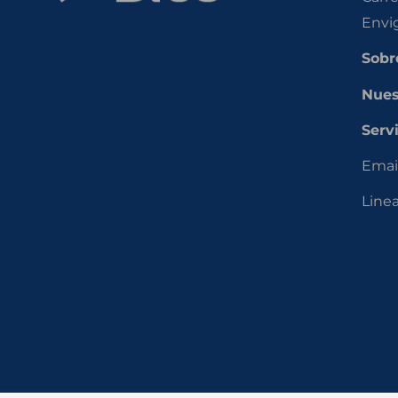
Envi
Sobr
Nues
Servi
Emai
Line