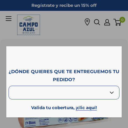
Ir
Regístrate y recibe un 15% off
directamente
Campo
al
0
Azul
contenido
¿DÓNDE QUIERES QUE TE ENTREGUEMOS TU
PEDIDO?
Valida tu cobertura,
¡clic aquí!