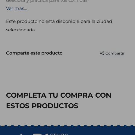
deliciosa y práctica para tus comidas.
Ver más…
Está elaborado con
filetes de contramuslo enteros,
congelados de 1 en 1
, marinados para mantener su
jugosidad y sabor. Listos para cocinar directo del
Este producto no esta disponible para la ciudad
congelador al sartén, horno o parrilla.
seleccionada
Mantener congelado
Empacado individual
Comparte este producto
Compartir
COMPLETA TU COMPRA CON
ESTOS PRODUCTOS