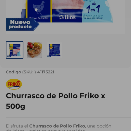
Codigo (SKU: )
41173221
Churrasco de Pollo Friko x
500g
Disfruta el
Churrasco de Pollo Friko
, una opción