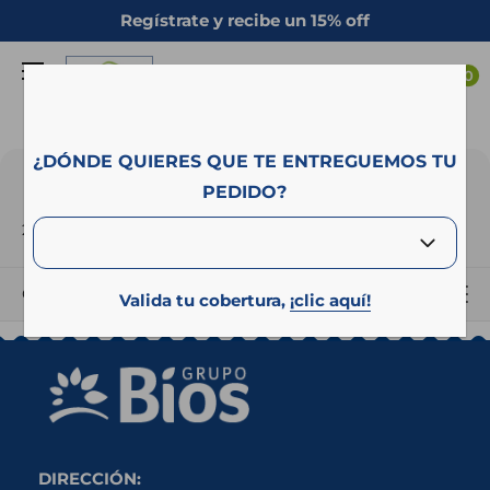
Ir
Regístrate y recibe un 15% off
directamente
Campo
al
0
Azul
contenido
¿DÓNDE QUIERES QUE TE ENTREGUEMOS TU
PRODUCTOS DESTACADOS
PEDIDO?
2 productos
Ordenar por
Valida tu cobertura,
¡clic aquí!
DIRECCIÓN: