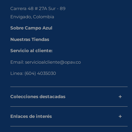
Carrera 48 # 27A Sur - 89
Envigado, Colombia
Sobre Campo Azul
Nuestras Tiendas
Servicio al cliente:
Email:
servicioalcliente@opav.co
Linea:
(604) 4035030
Colecciones destacadas
Pollo
Enlaces de interés
Proteína vegetal
Carnes frías
Aviso de privacidad