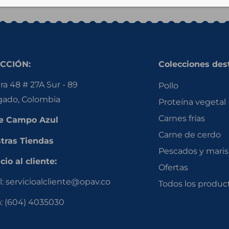
CCIÓN:
Colecciones des
ra 48 # 27A Sur - 89
Pollo
gado, Colombia
Proteína vegetal
Carnes frías
e Campo Azul
Carne de cerdo
tras Tiendas
Pescados y mari
cio al cliente:
Ofertas
l:
servicioalcliente@opav.co
Todos los produc
a:
(604) 4035030