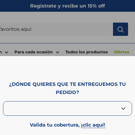
Regístrate y recibe un 15% off
n
Para cada ocasión
Todos los productos
Ofertas
¿DÓNDE QUIERES QUE TE ENTREGUEMOS TU
Desayuno
PEDIDO?
 y práctico, con hasta
25% OFF solo por hoy
. ⚡ ☕ 🥪
Valida tu cobertura,
¡clic aquí!
 página