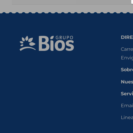
DIRE
Carre
Envi
Sobr
Nues
Servi
Emai
Line