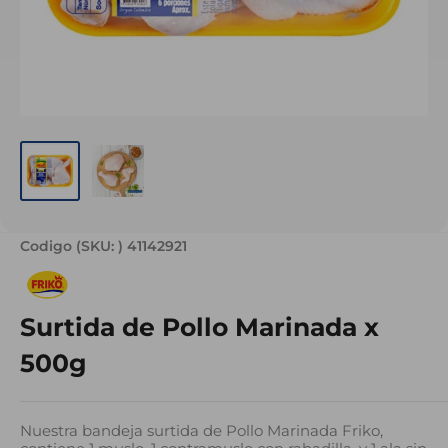
Codigo (SKU: )
41142921
Surtida de Pollo Marinada x
500g
Nuestra bandeja surtida de Pollo Marinada Friko,