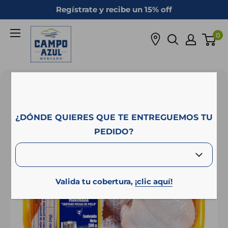
Ir
Regístrate y recibe un 15% off
directamente
Campo
al
0
Azul
contenido
¿DÓNDE QUIERES QUE TE ENTREGUEMOS TU
PEDIDO?
Valida tu cobertura,
¡clic aquí!