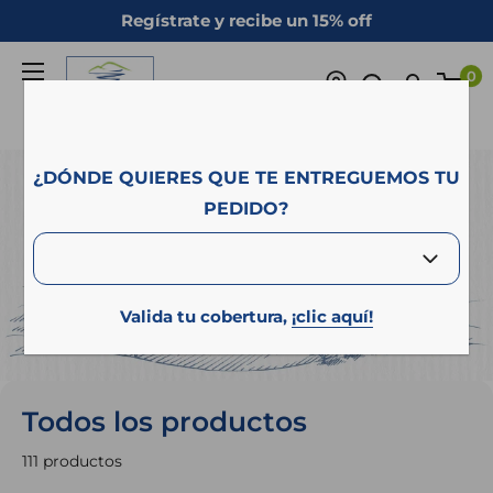
Ir
Regístrate y recibe un 15% off
directamente
Campo
al
0
Azul
contenido
¿DÓNDE QUIERES QUE TE ENTREGUEMOS TU
PEDIDO?
Valida tu cobertura,
¡clic aquí!
Todos los productos
111 productos