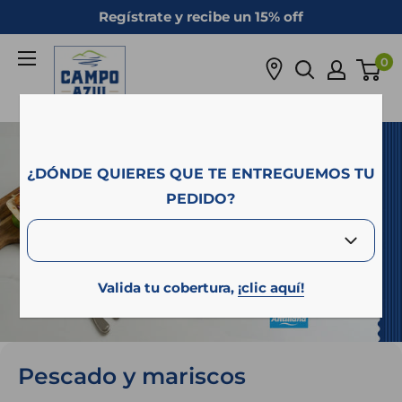
Ir
Regístrate y recibe un 15% off
directamente
Campo
al
0
Azul
contenido
¿DÓNDE QUIERES QUE TE ENTREGUEMOS TU
PEDIDO?
Valida tu cobertura,
¡clic aquí!
Pescado y mariscos