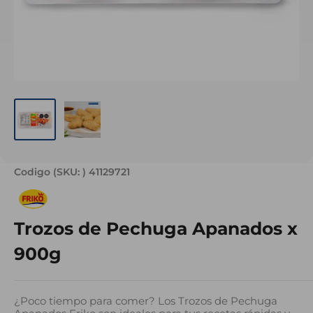
Codigo (SKU: )
41129721
Trozos de Pechuga Apanados x
900g
¿Poco tiempo para comer? Los Trozos de Pechuga