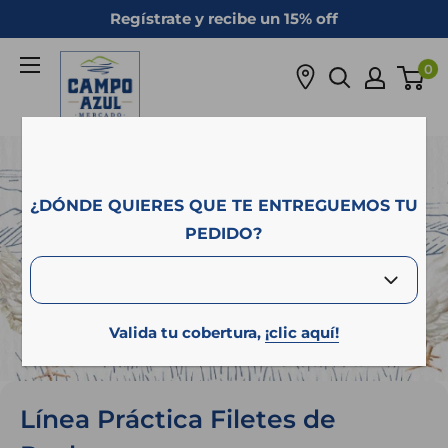
Ir
Regístrate y recibe un 15% off
directamente
Campo
al
0
Azul
contenido
¿DÓNDE QUIERES QUE TE ENTREGUEMOS TU
PEDIDO?
Valida tu cobertura,
¡clic aquí!
Línea Práctica Filetes de