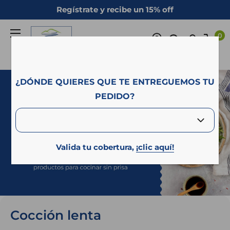
Ir
Regístrate y recibe un 15% off
directamente
Campo
al
0
Azul
contenido
¿DÓNDE QUIERES QUE TE ENTREGUEMOS TU
PEDIDO?
Valida tu cobertura,
¡clic aquí!
Cocción lenta