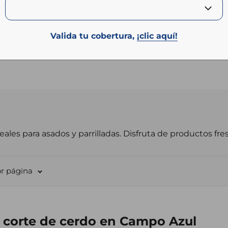
Valida tu cobertura,
¡clic aquí!
es para asados y parrilladas. Disfruta de productos fresco
or página
 corte de cerdo en Campo Azul