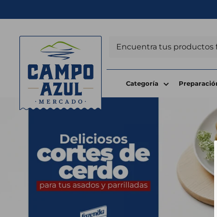
Ir
directamente
al
Campo
contenido
Azul
Categoría
Preparació