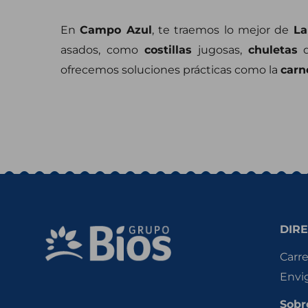
En
Campo Azul
, te traemos lo mejor de
La
asados, como
costillas
jugosas,
chuletas
d
ofrecemos soluciones prácticas como la
carn
DIRE
Carre
Envi
Sobr