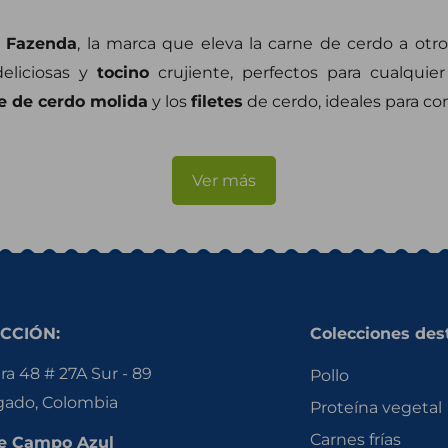
 Fazenda
, la marca que eleva la carne de cerdo a otro
eliciosas y
tocino
crujiente, perfectos para cualquier
e de cerdo molida
y los
filetes
de cerdo, ideales para co
Ver más
CCIÓN:
Colecciones des
ra 48 # 27A Sur - 89
Pollo
gado, Colombia
Proteína vegetal
Carnes frías
e Campo Azul