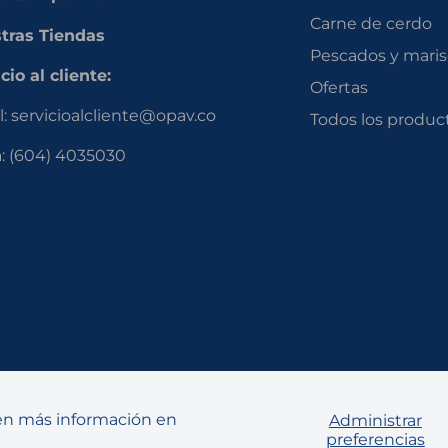
Carne de cerdo
tras Tiendas
Pescados y mari
cio al cliente:
Ofertas
l:
servicioalcliente@opav.co
Todos los produc
a:
(604) 4035030
Síguenos
tén más información en
Administrar
preferencias